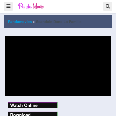
Pandamovies
»
Scandale Dans La Famille
Watch Online
Download