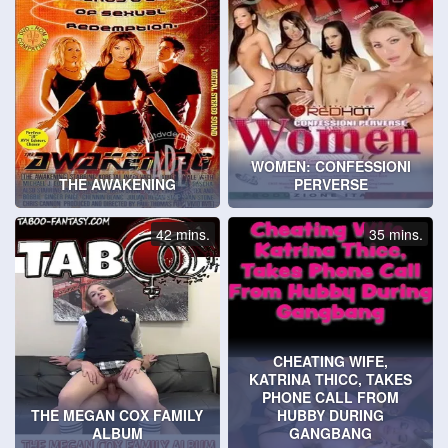
WOMEN: CONFESSIONI
THE AWAKENING
PERVERSE
42 mins.
35 mins.
CHEATING WIFE,
KATRINA THICC, TAKES
PHONE CALL FROM
THE MEGAN COX FAMILY
HUBBY DURING
ALBUM
GANGBANG