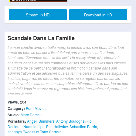
Stream in HD
Download in HD
Scandale Dans La Famille
Le mari couche avec sa belle mère, la femme avec son beau frère, tout
aurait pu bien se passer s’ils n’étaient pas venus se confier dans
l’émission "Scandale dans la famille". Un reality show, très chaud où
chaucun vient avouer ses tromperies et ses perversions les plus intimes,
à l’image de ce petit chef pratiquant la promotion canapé dans son
administration et qui découvre que sa femme baise un des ses stagiaires.
Insultes, bagarres en direct, les comptes ne se règlent pas en famille
mais devant les caméras. Les coupables obtiendront-ils le pardon de leur
conjoint? Vous le saurez en regardant ces histoires vraies qui pourraient
être les vôtres!
Views:
204
Category:
Porn Movies
Studio:
Marc Dorcel
Pornstars:
Angell Summers
,
Antony Boulogne
,
Flo
Desterel
,
Naomie Lips
,
Phil Hollyday
,
Sebastien Barrio
,
shannya Tweeks et Tony Carrera